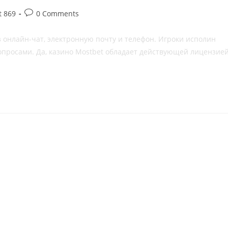
t 869
0 Comments
з онлайн-чат, электронную почту и телефон. Игроки исполин
опросами. Да, казино Mostbet обладает действующей лицензие