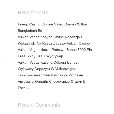
Recent Posts
Pin-up Casino On-line Video Games Within
й
Bangladesh Bd
Vulkan Vegas Kasyno Online Recenzja I
Wskazówki Na Rzecz Zabawy Vulcan Casino
Vulkan Vegas Nasze Państwo Bonus 5000 Pln +
Free Spiny Graj I Wygrywaj!
Vulkan Vegas Kasyno Odbierz Bonusy
Wyjąwszy Depozytu W Vulkanvegas
1вин Букмекерская Компания Игровые
Автоматы Онлайн Спортивные Ставки В
России
Recent Comments