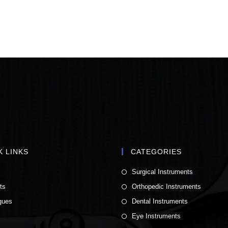
K LINKS
CATEGORIES
Surgical Instruments
ts
Orthopedic Instruments
gues
Dental Instruments
Eye Instruments